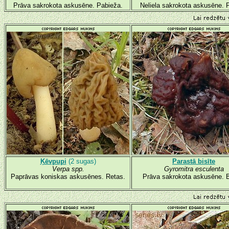
Prāva sakrokota askusēne. Pabieža.
Neliela sakrokota askusēne. P
Ķēvpupi
(2 sugas)
Parastā bisīte
Verpa spp.
Gyromitra esculenta
Paprāvas koniskas askusēnes. Retas.
Prāva sakrokota askusēne. B