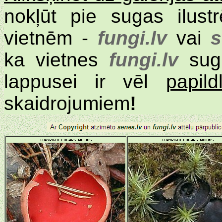
nokļūt pie sugas ilus
vietnēm -
fungi.lv
vai
s
ka vietnes
fungi.lv
sugu
lappusei ir vēl
papil
skaidrojumiem
!