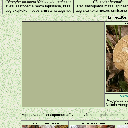
Clitocybe pruinosa
/
Rhizocybe pruinosa
Clitocybe brumalis
Bieži sastopama maza lapiņsēne, kura
Reti sastopama maza lapiņsēn
aug skujkoku mežos smilšainā augsnē.
aug skujkoku mežos smilšainā
Skro
Polyporus ci
Neliela vieng
Agri pavasarī sastopamas arī visiem vēsajiem gadalaikiem raks