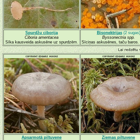
Spurdžu ciborija
Bisonektrijas
(2 sugas
Ciboria amentacea
Byssonectria spp.
Sīka kausveida askusēne uz spurdzēm.
Sīciņas askusēnes, taču baros.
Apsarmotā piltuvene
Ziemas piltuvene