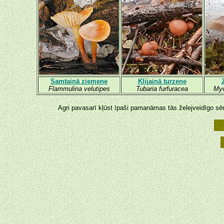
Samtainā ziemene
Klijainā turzene
Flammulina velutipes
Tubaria furfuracea
Myc
Agri pavasarī kļūst īpaši pamanāmas tās želejveidīgo sē