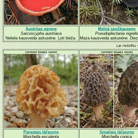
Austrijas agrene
Melnā spožkausene
Sarcoscypha austriaca
Pseudoplectania nigrell
Neliela kausveida askusēne. Ļoti bieža.
Maza kausveida askusēne. Diez
Parastais lāčpurns
Smailais lāčpurns
Morchella esculenta
Morchella conica