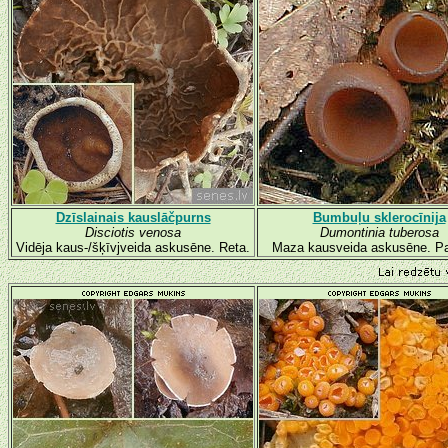
Dzīslainais kauslāčpurns
Bumbuļu sklerocīnija
Disciotis venosa
Dumontinia tuberosa
Vidēja kaus-/šķīvjveida askusēne. Reta.
Maza kausveida askusēne. Pa