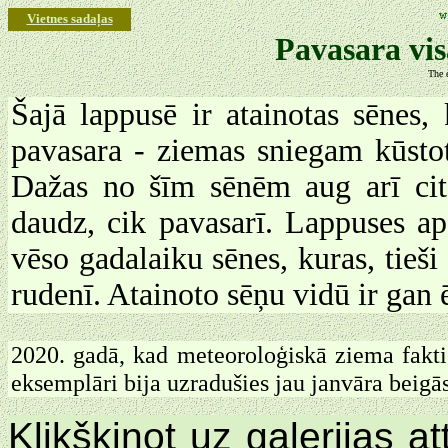
Vietnes sadaļas
Pavasara vis
The 
Šajā lappusē ir atainotas sēnes,
pavasara - ziemas sniegam kūsto
Dažas no šīm sēnēm aug arī cito
daudz, cik pavasarī. Lappuses apa
vēso gadalaiku sēnes, kuras, tieši
rudenī. Atainoto sēņu vidū ir gan
2020. gadā, kad meteoroloģiskā ziema fakti
eksemplāri bija uzradušies jau janvāra beigās 
Klikšķinot uz galerijas 