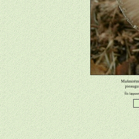
Mušmirēm r
pieauguš
Šīs lappuse