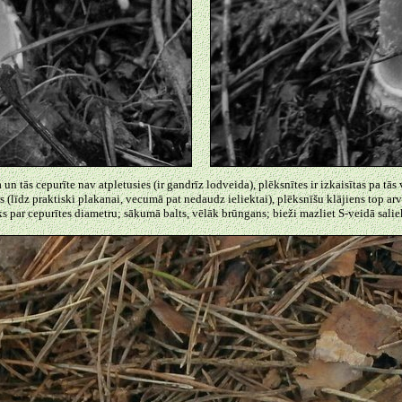
un tās cepurīte nav atpletusies (ir gandrīz lodveida), plēksnītes ir izkaisītas pa tās
s (līdz praktiski plakanai, vecumā pat nedaudz ieliektai), plēksnīšu klājiens top a
āks par cepurītes diametru; sākumā balts, vēlāk brūngans; bieži mazliet S-veidā salie