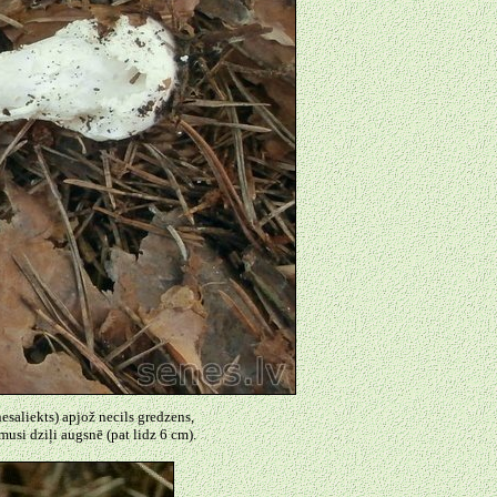
nesaliekts) apjož necils gredzens,
imusi dziļi augsnē (pat lidz 6 cm).