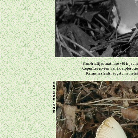
Kamēr Elijas mušmire vēl ir jauna 
Cepurītei arvien vairāk atplešotie
Kātiņš ir slaids, augstumā liel