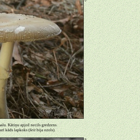
malu. Kātiņu apjož necils gredzens.
 arī kāds lapkoks (
šeit
bija ozols).