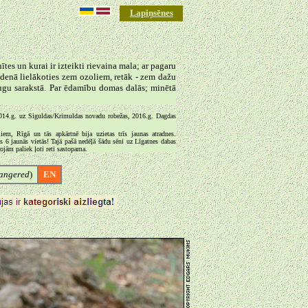
Lapiņsēnes
ītes un kurai ir izteikti rievaina mala; ar pagaru
udenā lielākoties zem ozoliem, retāk - zem dažu
sugu sarakstā. Par ēdamību domas dalās; minētā
: 2014.g. uz Siguldas/Krimuldas novadu robežas, 2016.g. Dagdas
liem, Rīgā un tās apkārtnē bija uzietas trīs jaunas atradnes.
s 6 jaunās vietās! Tajā pašā nedēļā šādu sēni uz Līgatnes dabas
ojām paliek ļoti reti sastopama.
angered
)
EN