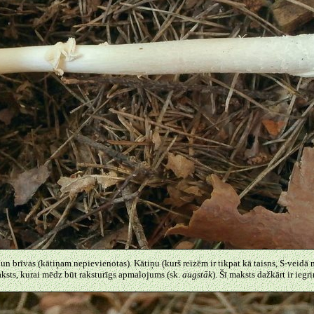
 un brīvas (kātiņam nepievienotas). Kātiņu (kurš reizēm ir tikpat kā taisns, S-veidā 
aksts, kurai mēdz būt raksturīgs apmalojums (sk.
augstāk
). Šī maksts dažkārt ir iegr