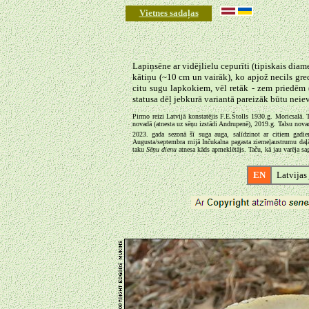
Vietnes sadaļas
Lapiņsēne ar vidējlielu cepurīti (tipiskais diame
kātiņu (~10 cm un vairāk), ko apjož necils gre
citu sugu lapkokiem, vēl retāk - zem priedēm 
statusa dēļ jebkurā variantā pareizāk būtu neie
Pirmo reizi Latvijā konstatējis F.E.Štolls 1930.g. Moricsalā.
novadā (atnesta uz sēņu izstādi Andrupenē), 2019.g. Talsu no
2023. gada sezonā šī suga auga, salīdzinot ar citiem gadiem,
Augusta/septembra mijā Inčukalna pagasta ziemeļaustrumu daļā, 
taku
Sēņu dienu
atnesa kāds apmeklētājs. Taču, kā jau varēja sa
EN
Latvijas