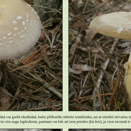
rāsā vai gaišā okerkrāsā, baltu plēksnīšu mēreni izraibināta, un ar izteikti rievainu 
vai citu sugu lapkokiem, paretam var būt arī zem priedes (kā
šeit
), ja vien tuvumā ir