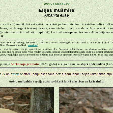
Elijas mušmire
Amanita eliae
trs 7-9 cm) smilškrāsā vai gaišā okerkrāsā, pa kuru vietām ir izkaisītas baltas plēksn
dzens, bet lejasgalā ieskauj maksts, kura reizēm ir pat 6 cm dziļa. Aug vasarā un r
(ja vien tuvumā ir arī kādi lapkoki). Ļoti reti sastopama, iekļauta Aizsargājamo 
vākt.
 Turpat uzieta arī 1969.g., bet 1995.g. - Krāslavas novadā. Mūsu gadsimtā līdz 2022.g. bija atrasta 4 vietās
vadā un Madonas novadā (sk.
atradnes
).
 ārkārtīgi raženi. Jūlijā, spriežot pēc sociālajā tīklā
Facebook
publicētajiem pietiekamas kvalitātes attē
kura tika no mūsu puses visai regulāri apsekota, nepilna kvadrātkilometra platībā suga bija pēkšņi uzradusie
gaidīt, sekojušajos gados sastopamības biežums atkal nokritās apmēram iepriekšējo gadu līmenī, tā ka suga jopr
 jaunajā
Sarkanajā grāmatā
(2025. gada) šī suga figurē kā
stipri apdraudēta
(
End
Attēlu melbaltās versijas tiks tuvākajā laikā aizstātas ar krāsainām