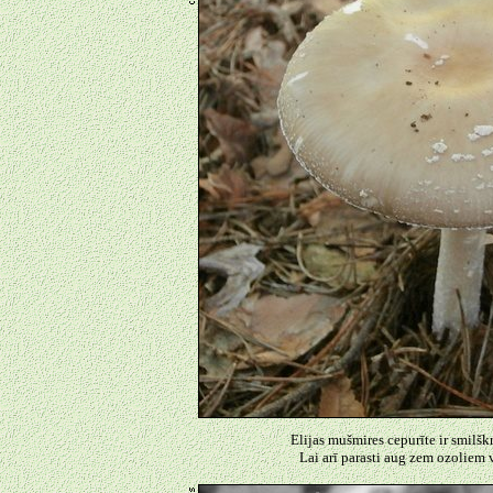
Elijas mušmires cepurīte ir smilšk
Lai arī parasti aug zem ozoliem 