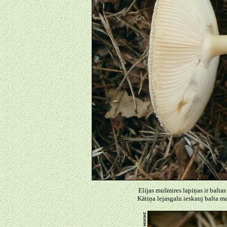
Elijas mušmires lapiņas ir baltas
Kātiņa lejasgalu ieskauj balta m