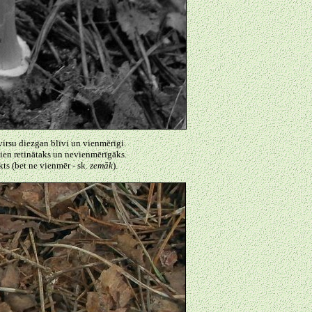
 virsu diezgan blīvi un vienmērīgi.
rvien retinātaks un nevienmērīgāks.
kts (bet ne vienmēr - sk.
zemāk
).