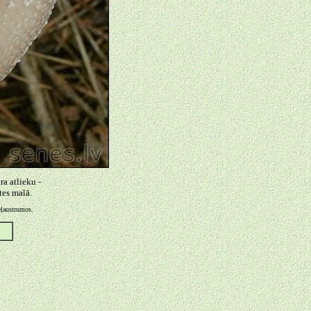
a atlieku -
tes malā.
eļaustrumos.