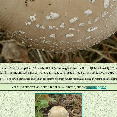
aksturīgo balto plēksnīšu - vispārējā (visu augļķermeni sākotnēji ieskāvušā) plīvur
ai Elijas mušmires parasti ir diezgan maz, turklāt tās mēdz atrasties pārsvarā cepurī
s foto ir no mūsu pamanītām un regulāri apsekotām atradnēm Gaujas nacionālajā parkā, Inčukalna pagasta ziem
Vēl citus eksemplārus skat. tepat mūsu vietnē, sugas
papildlappusē
.