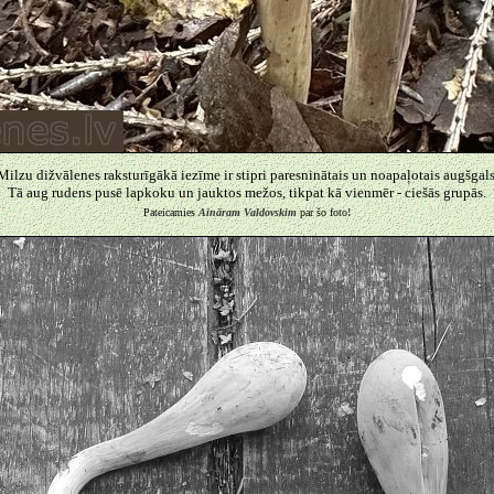
Milzu dižvālenes raksturīgākā iezīme ir stipri paresninātais un noapaļotais augšgals
Tā aug rudens pusē lapkoku un jauktos mežos, tikpat kā vienmēr - ciešās grupās.
Pateicamies
Aināram Valdovskim
par šo foto
!