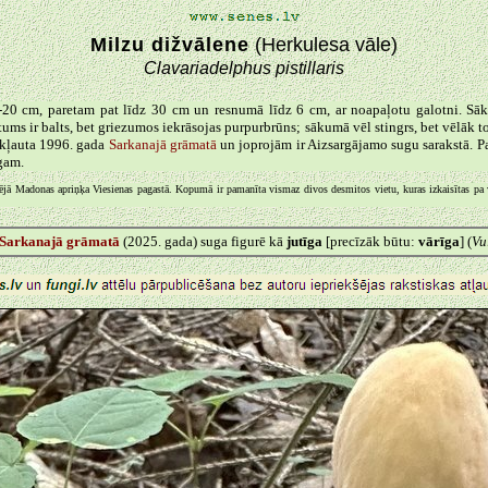
Milzu dižvālene
(Herkulesa vāle)
Clavariadelphus pistillaris
-20 cm, paretam pat līdz 30 cm un resnumā līdz 6 cm, ar noapaļotu galotni. Sāk
tums ir balts, bet griezumos iekrāsojas purpurbrūns; sākumā vēl stingrs, bet vēlāk 
iekļauta 1996. gada
Sarkanajā grāmatā
un joprojām ir Aizsargājamo sugu sarakstā. Pa
ugam.
zējā Madonas apriņķa Viesienas pagastā. Kopumā ir pamanīta vismaz divos desmitos vietu, kuras izkaisītas pa vi
Sarkanajā grāmatā
(2025. gada) suga figurē kā
jutīga
[precīzāk būtu:
vārīga
] (
Vu