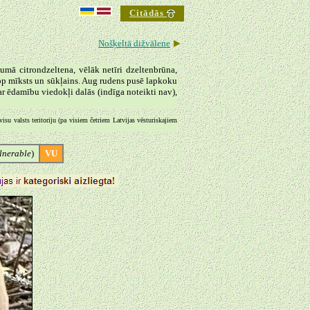
Citādās
►
Nošķeltā dižvālene
umā citrondzeltena, vēlāk netīri dzeltenbrūna,
top mīksts un sūkļains. Aug rudens pusē lapkoku
r ēdamību viedokļi dalās (indīga noteikti nav),
su valsts teritoriju (pa visiem četriem Latvijas vēsturiskajiem
lnerable
)
VU