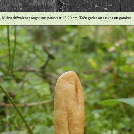
Milzu dižvālenes augstums parasti ir 12-20 cm. Taču gadās arī īsākas un garākas.