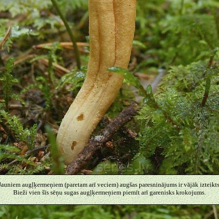
Jauniem augļķermeņiem (paretam arī veciem) augšas paresninājums ir vājāk izteikts
Bieži vien šīs sēņu sugas augļķermeņiem piemīt arī garenisks krokojums.