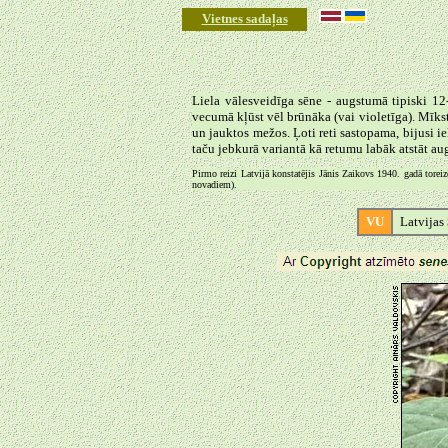
Vietnes sadaļas
◄
Liela vālesveidīga sēne - augstumā tipiski 12
vecumā kļūst vēl brūnāka (vai violetīga). Mīks
un jauktos mežos. Ļoti reti sastopama, bijusi 
taču jebkurā variantā kā retumu labāk atstāt a
Pirmo reizi Latvijā konstatējis Jānis Zaikovs 1940. gadā torei
novadiem).
VU
Latvijas