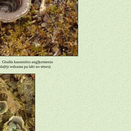
ei. Gludās kausenītes augļķermenis
 daļēji redzama pa labi no sēnes).