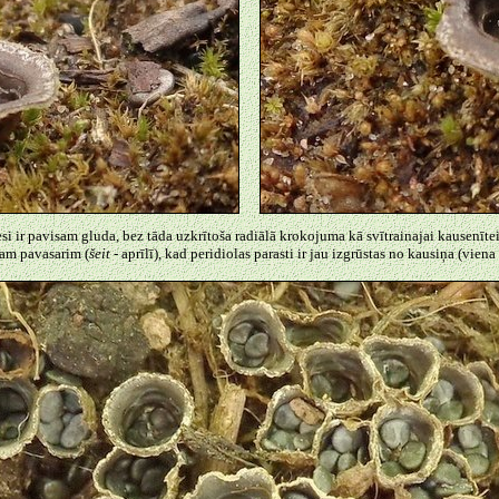
esi ir pavisam gluda, bez tāda uzkrītoša radiālā krokojuma kā svītrainajai kausenīt
jam pavasarim (
šeit
- aprīlī), kad peridiolas parasti ir jau izgrūstas no kausiņa (viena