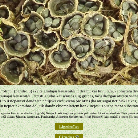
 "oliņu" (peridiolu) skaits gludajai kausenītei ir desmit vai tuvu tam, - apmēram div
rainajai kausenītei. Parasti gludās kausenītes aug grupās, taču diezgan atstatu viena
t
to ir neparasti daudz un netipski cieši viena pie otras (kā arī sugai netipiski sīkas,
elu nepietiekamības dēļ, tik daudz eksemplāriem konkurējot uz viena maza substrāta
lappuses foto ir no atradnes Siguldā, Gaujas krastā augšpus pilsētas peldvietas, kā arī no atradnes Rīgā, privāt
 tieši blakus Jelgavas dzezceļam. Pateicamies
Ainaram Gaidim
un
Initai Dānielei
, kuri parādīja mums šīs atr
Ligzdenītes
Citādās