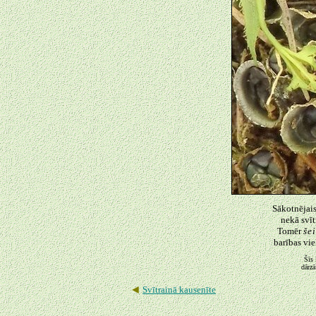
Sākotnējais
nekā svīt
Tomēr
šei
barības vi
Šīs 
dārzā
◄
Svītrainā kausenīte