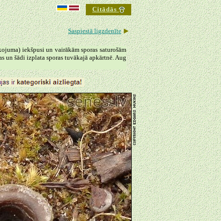
Citādās
►
Saspiestā ligzdenīte
rokojuma) iekšpusi un vairākām sporas saturošām
as un šādi izplata sporas tuvākajā apkārtnē. Aug