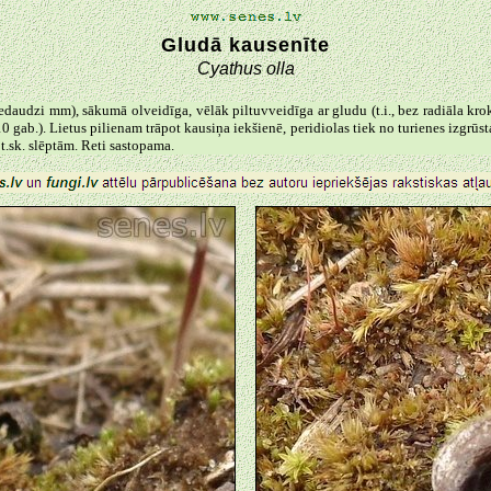
Gludā kausenīte
Cyathus olla
nedaudzi mm), sākumā olveidīga, vēlāk piltuvveidīga ar gludu (t.i., bez radiāla k
 gab.). Lietus pilienam trāpot kausiņa iekšienē, peridiolas tiek no turienes izgrūst
t.sk. slēptām. Reti sastopama.