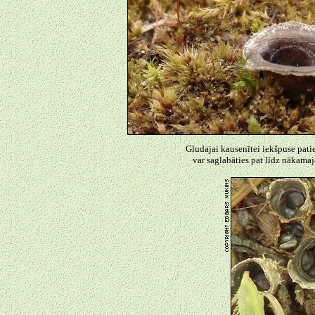
Gludajai kausenītei iekšpuse pati
var saglabāties pat līdz nākama