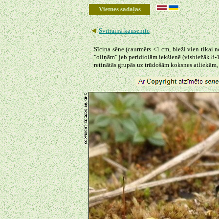
Vietnes sadaļas
◄
Svītrainā kausenīte
Sīciņa sēne (caurmērs <1 cm, bieži vien tikai 
"oliņām" jeb peridiolām iekšienē (visbiežāk 8-10
retinātās grupās uz trūdošām koksnes atliekām, 