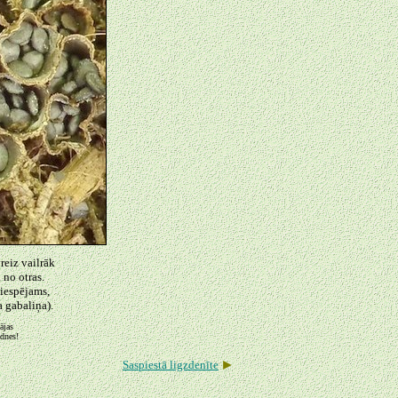
reiz vailrāk
 no otras.
 iespējams,
 gabaliņa).
mājas
adnes!
►
Saspiestā ligzdenīte