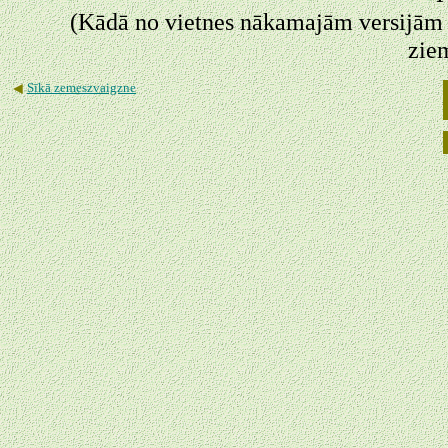
(Kādā no vietnes nākamajām versijām 
zie
◄
Sīkā zemeszvaigzne
◄