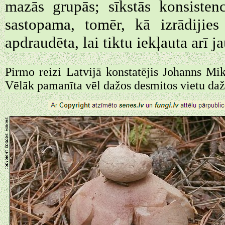
mazās grupās; sīkstās konsisten
sastopama, tomēr, kā izrādijie
apdraudēta, lai tiktu iekļauta arī 
Pirmo reizi Latvijā konstatējis Johanns Mi
Vēlāk pamanīta vēl dažos desmitos vietu da