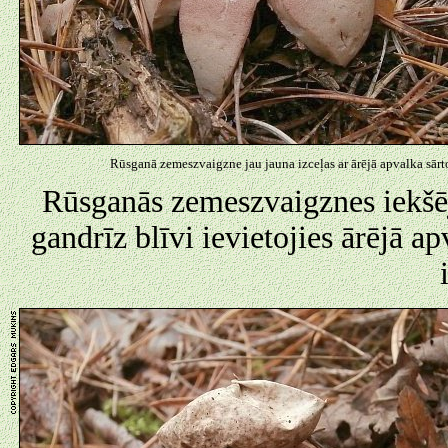
Rūsganā zemeszvaigzne jau jauna izceļas ar ārējā apvalka sārt
Rūsganās zemeszvaigznes iekšēj
gandrīz blīvi ievietojies ārējā a