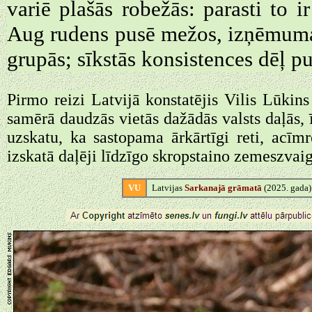
variē plašās robežās: parasti to i
Aug rudens pusē mežos, izņēmuma k
grupās; sīkstās konsistences dēļ p
Pirmo reizi Latvijā konstatējis Vilis Lūkin
samērā daudzās vietās dažādās valsts daļās, 
uzskatu, ka sastopama ārkārtīgi reti, acīm
izskatā daļēji līdzīgo skropstaino zemeszvaig
VU
Latvijas
Sarkanajā grāmatā
(2025. gada)