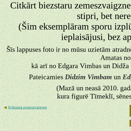
Citkārt biezstaru zemeszvaigzne
stipri, bet ner
(Šim eksemplāram sporu izplūd
ieplaisājusi, bez 
Šīs lappuses foto ir no mūsu uzietām atra
Amatas nov
kā arī no Edgara Vimbas un Didža 
Pateicamies
Didzim Vimbam
un
Ed
(Mazā un neasā 2010. gad
kura figurē Tīmeklī, sēnes
◄
Svītrainā zemeszvaigzne
◄