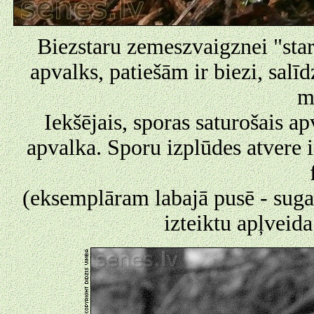
Biezstaru zemeszvaigznei "stari
apvalks, patiešām ir biezi, sal
m
Iekšējais, sporas saturošais ap
apvalka. Sporu izplūdes atvere 
(eksemplāram labajā pusē - sugai
izteiktu apļveid