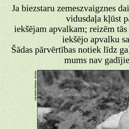
Ja biezstaru zemeszvaigznes dai
vidusdaļa kļūst 
iekšējam apvalkam; reizēm tās 
iekšējo apvalku s
Šādas pārvērtības notiek līdz g
mums nav gadījies