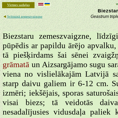
Vietnes sadaļas
Biezsta
◄
Geastrum tripl
Svītrainā zemeszvaigzne
Biezstaru zemeszvaigzne, līdzīg
pūpēdis ar papildu ārējo apvalku, 
tā piešķirdams šai sēnei zvaig
grāmatā
un Aizsargājamo sugu sara
viena no vislielākajām Latvijā 
starp daivu galiem ir 6-12 cm. S
izmēri; iekšējais, sporas saturošai
visai biezs; tā veidotās daiv
nesadalījusies vidusdaļa paliek 