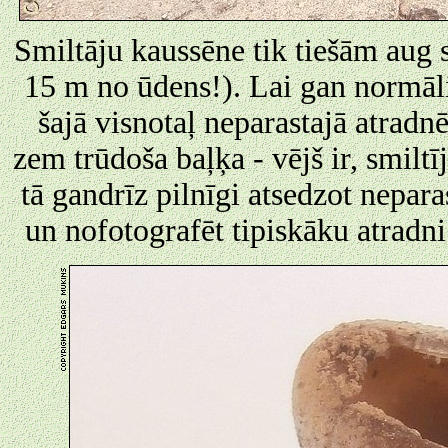
Smiltāju kaussēne tik tiešām aug 
15 m no ūdens!). Lai gan normāli
šajā visnotaļ neparastajā atradnē
zem trūdoša baļķa - vējš ir, smiltīj
tā gandrīz pilnīgi atsedzot nepara
un nofotografēt tipiskāku atradni 