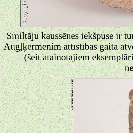
Smiltāju kaussēnes iekšpuse ir tu
Augļķermenim attīstības gaitā atv
(šeit atainotajiem eksemplār
ne