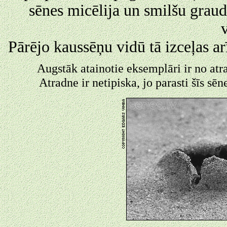
sēnes micēlija un smilšu graud
Pārējo kaussēņu vidū tā izceļas a
Augstāk atainotie eksemplāri ir no at
Atradne ir netipiska, jo parasti šīs sē