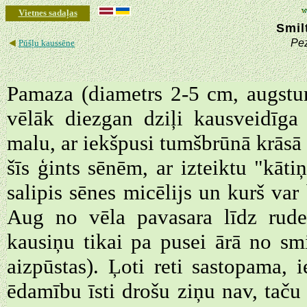
Vietnes sadaļas
Smil
◄
Pe
Pūšļu kaussēne
Pamaza (diametrs 2-5 cm, augstu
vēlāk diezgan dziļi kausveidīga
malu, ar iekšpusi tumšbrūnā krāsā 
šīs ģints sēnēm, ar izteiktu "kāt
salipis sēnes micēlijs un kurš va
Aug no vēla pavasara līdz rude
kausiņu tikai pa pusei ārā no smi
aizpūstas). Ļoti reti sastopama, 
ēdamību īsti drošu ziņu nav, taču