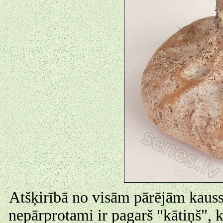
Atšķirībā no visām pārējām kauss
nepārprotami ir pagarš "kātiņš", k