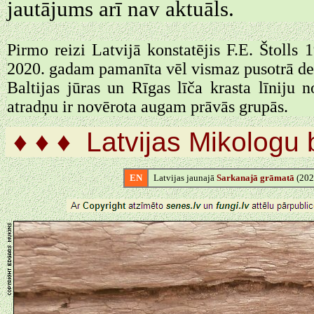
jautājums arī nav aktuāls.
Pirmo reizi Latvijā konstatējis F.E. Štolls
2020. gadam pamanīta vēl vismaz pusotrā desm
Baltijas jūras un Rīgas līča krasta līniju 
atradņu ir novērota augam prāvās grupās.
♦ ♦ ♦ Latvijas Mikologu 
EN
Latvijas jaunajā
Sarkanajā grāmatā
(2025