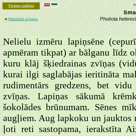
Vietnes sadaļas
Sma
◄
Pholiota heterocl
Mālubālā zvīņene
Nelielu izmēru lapiņsēne (cepur
apmēram tikpat) ar bālganu līdz ok
kuru klāj šķiedrainas zvīņas (vi
kurai ilgi saglabājas ieritināta m
rudimentārs gredzens, bet vidu 
zvīņas. Lapiņas sākumā krēmk
šokolādes brūnumam. Sēnes mīks
augļiem. Aug lapkoku un jauktos 
ļoti reti sastopama, ierakstīta 