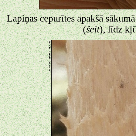
Lapiņas cepurītes apakšā sākumā
(
šeit
), līdz k