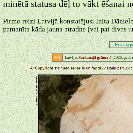
minētā statusa dēļ to vākt ēšanai 
Pirmo reizi Latvijā konstatējusi Inita Dāniel
pamanīta kāda jauna atradne (vai pat divas u
Foto: kops
VU
Latvijas
Sarkanajā grāmatā
(2025. gada)