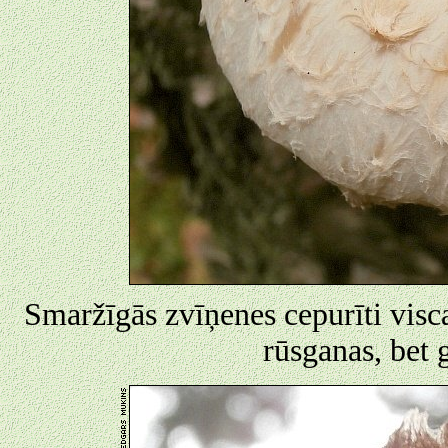
Smaržīgās zvīņenes cepurīti visca
rūsganas, bet 