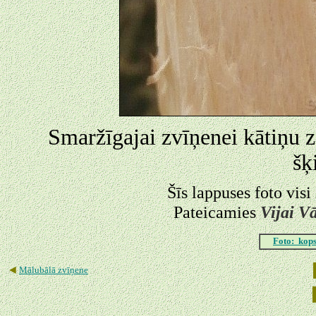
Smaržīgajai zvīņenei kātiņu z
šķ
Šīs lappuses foto visi
Pateicamies
Vijai V
Foto: kops
◄
Mālubālā zvīņene