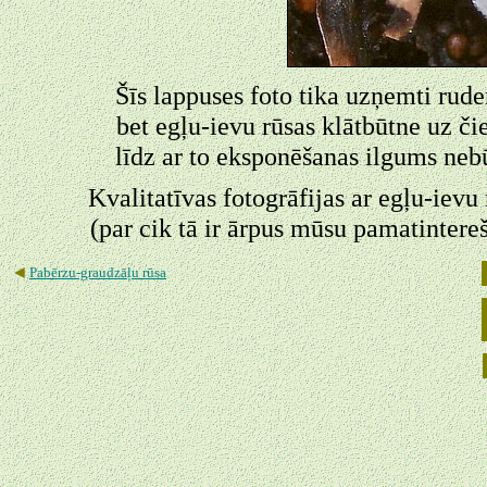
Šīs lappuses foto tika uzņemti rud
bet egļu-ievu rūsas klātbūtne uz čie
līdz ar to eksponēšanas ilgums neb
Kvalitatīvas fotogrāfijas ar egļu-iev
(par cik tā ir ārpus mūsu pamatinterešu
◄
Pabērzu-graudzāļu rūsa
◄