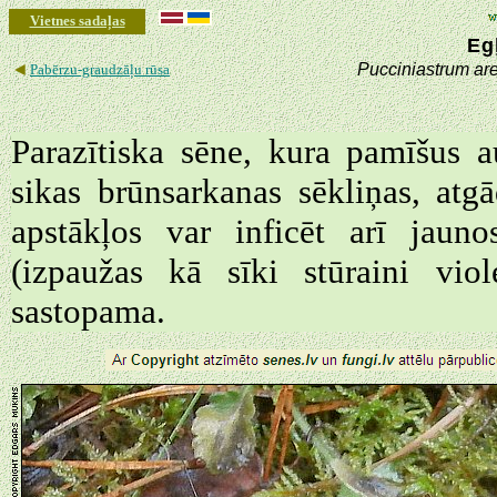
Vietnes sadaļas
Eg
◄
Pucciniastrum ar
Pabērzu-graudzāļu rūsa
Parazītiska sēne, kura pamīšus 
sikas brūnsarkanas sēkliņas, atg
apstākļos var inficēt arī jaun
(izpaužas kā sīki stūraini viol
sastopama.