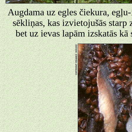
Augdama uz egles čiekura, egļu-i
sēkliņas, kas izvietojušās starp 
bet uz ievas lapām izskatās kā 