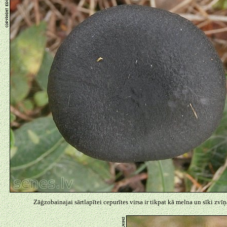
Zāģzobainajai sārtlapītei cepurītes virsa ir tikpat kā melna un sīki zvīņ