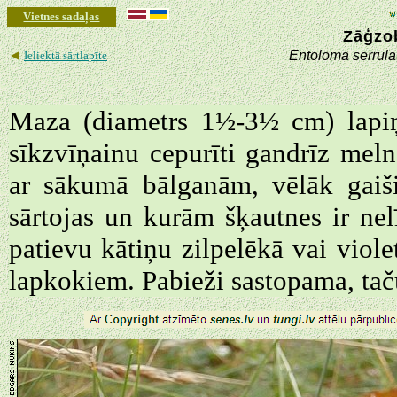
Vietnes sadaļas
Zāģzob
◄
Entoloma serrul
Ieliektā sārtlapīte
Maza (diametrs 1½-3½ cm) lapiņs
sīkzvīņainu cepurīti gandrīz melnā
ar sākumā bālganām, vēlāk gaiš
sārtojas un kurām šķautnes ir ne
patievu kātiņu zilpelēkā vai viol
lapkokiem. Pabieži sastopama, ta