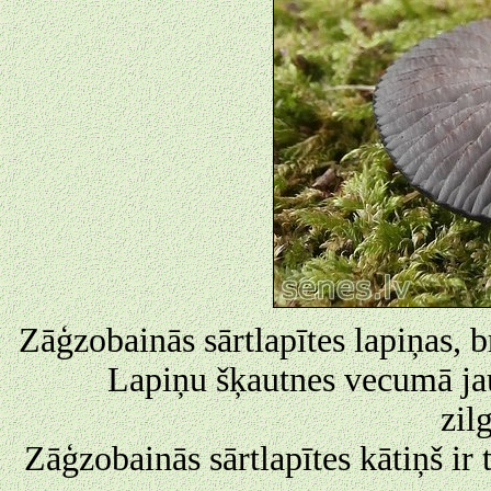
Zāģzobainās sārtlapītes lapiņas, b
Lapiņu šķautnes vecumā jau
zil
Zāģzobainās sārtlapītes kātiņš ir 