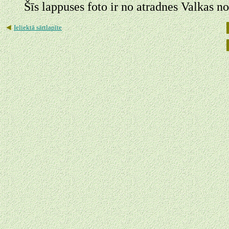
Šīs lappuses foto ir no atradnes Valkas n
◄
Ieliektā sārtlapīte