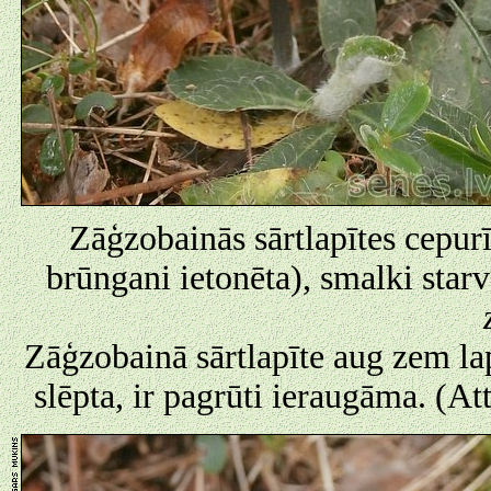
Zāģzobainās sārtlapītes cepurīt
brūngani ietonēta), smalki starv
Zāģzobainā sārtlapīte aug zem 
slēpta, ir pagrūti ieraugāma. (At