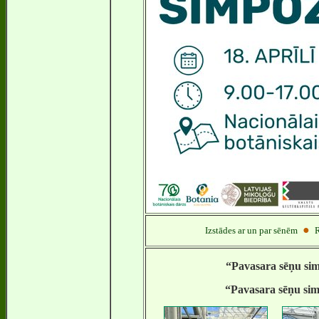
●
Izstādes ar un par sēnēm
R
“Pavasara sēņu sim
“Pavasara sēņu sim