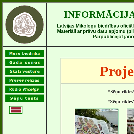
INFORMĀCIJ
Latvijas Mikologu biedrības oficiālā
Materiāli ar prāvu datu apjomu (piln
Pārpublicējot jāno
Proje
“Sēņu riktes
“Sēņu riktes