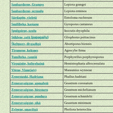
Saulsardzene, Granges
Lepiota grangei
Saulsardzene, sermuļu
Lepiota erminea
Sārtlapīte, violetā
Entoloma euchroum
Smilšbeka, kastaņu
Gyroporus castaneus
Spulgpiepe, ozolu
Inocutis dryophila
Stiklene, zaļā
(papagaiļu)
Gliophorus psittacinus
Šķeltpore, divgadīgā
Abortiporus biennis
Tīrumene, koksnes
Agrocybe firma
Tumšbeka, raupjā
Porphyrellus porphyrosporus
Virpainīte, baltrobainā
Hemistropharia albocrenulata
Vītene, Vinneja(s)
Marasmius wynneae
Zemestauki, Hadriana
Phallus hadriani
Zemeszvaigzne, apmalotā
Geastrum coronatum
Zemeszvaigzne, biezstaru
Geastrum michelianum
Zemeszvaigzne, pundura
Geastrum schmidelii
Zemeszvaigzne, sīkā
Geastrum minimum
Zvīņene, smaržīgā
Pholiota heteroclita