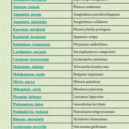
Jumtene, ēnainā
Pluteus umbrosus
Jungūnija, piepju
Junghuhnia pseudozilingiana
Jungūnija, šokolādes
Junghuhnia collabens
Karotene, mirdzošā
Pleurocybella porrigens
Kazbārde, krokainā
Sparassis crispa
Kātiņpiepe, čemurainā
Polyporus umbellatus
Lazdupiepe, parastā
Szczepkamyces campestris
Liesmene, ievērojamā
Gymnopilus junonius
Makstaine, zīdainā
Volvariella bombycina
Melnkausene, ozolu
Bulgaria inquinans
Micīte, purva
Mitrula paludosa
Mīkstpiepe, sārtā
Rhodonia placenta
Pienaine, koksnes
Lactarius lignyotus
Plakanpiepe, lakas
Ganoderma lucidum
Punktulārija, joslainā
Punctularia strigosozonata
Rūtaine, plaisājošā
Xylobolus frustulatus
Sarkosoma, toverīšu
Sarcosoma globosum