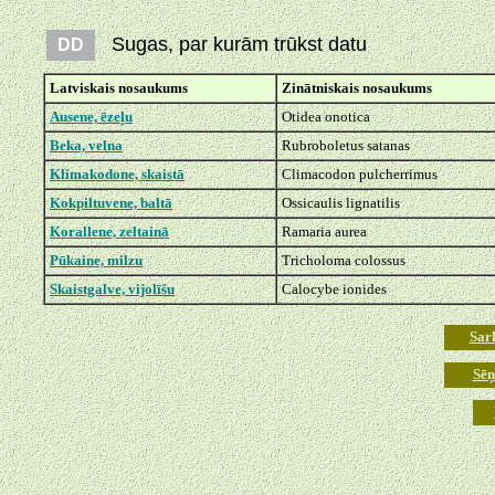
Sugas, par kurām trūkst datu
DD
Latviskais nosaukums
Zinātniskais nosaukums
Ausene, ēzeļu
Otidea onotica
Beka, velna
Rubroboletus satanas
Klimakodone, skaistā
Climacodon pulcherrimus
Kokpiltuvene, baltā
Ossicaulis lignatilis
Korallene, zeltainā
Ramaria aurea
Pūkaine, milzu
Tricholoma colossus
Skaistgalve, vijolīšu
Calocybe ionides
Sar
Sēņ