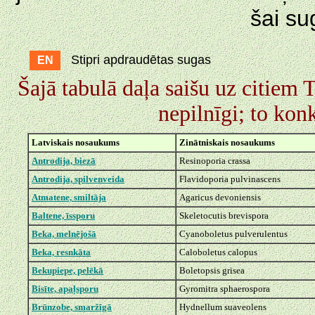
šai su
Stipri apdraudētas sugas
EN
Šajā tabulā daļa saišu uz citiem
nepilnīgi; to konk
Latviskais nosaukums
Zinātniskais nosaukums
Antrodija, biezā
Resinoporia crassa
Antrodija, spilvenveida
Flavidoporia pulvinascens
Atmatene, smiltāja
Agaricus devoniensis
Baltene, īssporu
Skeletocutis brevispora
Beka, melnējošā
Cyanoboletus pulverulentus
Beka, resnkāta
Caloboletus calopus
Bekupiepe, pelēkā
Boletopsis grisea
Bisīte, apaļsporu
Gyromitra sphaerospora
Brūnzobe, smaržīgā
Hydnellum suaveolens