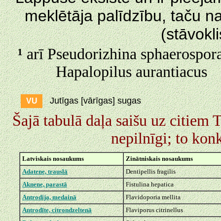
meklētāja palīdzību, taču na
(stāvokl
¹
arī Pseudorizhina sphaerosp
Hapalopilus aurantiacu
Jutīgas [vārīgas] sugas
VU
Šajā tabulā daļa saišu uz citiem
nepilnīgi; to konk
Latviskais nosaukums
Zinātniskais nosaukums
Adatene, trauslā
Dentipellis fragilis
Aknene, parastā
Fistulina hepatica
Antrodija, medainā
Flavidoporia mellita
Antrodīte, citrondzeltenā
Flaviporus citrinellus