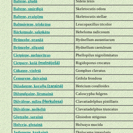
Baltene, gludā
Sidera lenis
Baltene, smirdīgā
Skeletocutis odora
Baltene, zvaigžņu
Skeletocutis stellae
Baltmietene, trīskrāsu
Leucopaxillus tricolor
Bārkstmale, sakņkāta
Hebeloma radicosum
Brūnzobe, oranžā
Hydnellum aurantiacum
Brūnzobe, zilganā
Hydnellum caeruleum
Cietpiepe, melnsvītras
Phellopilus nigrolimitatus
Cietpore, košā
(melnējošā)
Rigidoporus crocatus
Cūkause, violetā
Gomphus clavatus
Čemurene, daivainā
Grifola frondosa
Dižadatene, koraļļu
(zarainā)
Hericium coralloides
Dižspulgaine, liesmainā
Caloscypha fulgens
Dižvālene, milzu
(Herkulesa)
Clavariadelphus pistillaris
Dižvālene, nošķeltā
Clavariadelphus truncatus
Gļotzobe, sarainā
Gloiodon strigosus
Holveja, gļotainā
Holwaya mucida
Jodausene, krokainā
Diplocarpa irregularis