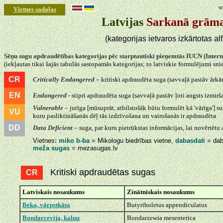
Vietnes sadaļas
Latvijas
Sarkanā grām
(kategorijas ietvaros izkārtotas a
Sēņu sugu apdraudētības kategorijas pēc starptautiski pieņemtās IUCN (Inter
(iekļautas tikai šajās tabulās sastopamās kategorijas; to latviskie formulējumi sni
CR
Critically Endangered
– kritiski apdraudēta suga (savvaļā pastāv ārkārt
EN
Endangered
- stipri apdraudēta suga (savvaļā pastāv ļoti augsts izmirša
Vulnerable
– jutīga [mūsuprāt, atbilstošāk būtu formulēt kā 'vārīga'] s
VU
kuru pasliktināšanās dēļ tās izdzīvošana un vairošanās ir apdraudēta
DD
Data Deficient
– suga, par kuru pietrūkstas informācijas, lai novērtētu
Vietnes
:
miko b-ba
= Mikologu biedrības vietne,
dabasdati
= dab
meža sugas
= mezasugas.lv
Kritiski apdraudētas sugas
CR
Latviskais nosaukums
Zinātniskais nosaukums
Beka, vārpstkāta
Butyriboletus appendiculatus
Bondarcevija, kalnu
Bondarzewia mesenterica