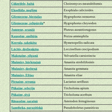
Cūktrifele, baltā
Choiromyces meandriformis
Eksofiāla, nagliņu
Exophiala calicioides
Gliemezene, birztalas
Hygrophorus nemoreus
Gliemezene, zeltpārslu
*
Hygrophorus chrysodon
Jumtene, oranžā
Pluteus aurantiorugosus
Kaussēne, smiltāja
Peziza ammophila
Kserula, sakņkāta
Hymenopellis radicata
Lācītis, dzeltenkāta
Leccinellum crocipodium
Makstaine, zilganā
Volvariella caesiotincta
Mušmire, bārkstainā
Amanita strobiliformis
Mušmire, dzeltenā
Amanita gemmata
Mušmire, Elijas
Amanita eliae
Pienaine, seruma
Lactarius serifluus
Pūkaine, seleriju
Tricholoma apium
Pūkaine, sīvā
Tricholoma acerbum
Rūsassēne, sarainā
Asterodon ferruginosus
Samtbeka, parazītiskā
Pseudoboletus parasiticus