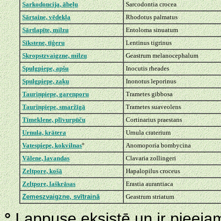
Sarkodoncija, ābeļu
Sarcodontia crocea
Sārtaine, vēdekļa
Rhodotus palmatus
Sārtlapīte, milzu
Entoloma sinuatum
Sīkstene, tīģeru
Lentinus tigrinus
Skropstzvaigzne, milzu
Geastrum melanocephalum
Spulgpiepe, apšu
Inocutis rheades
Spulgpiepe, zaķu
Inonotus leporinus
Tauriņpiepe, garenporu
Trametes gibbosa
Tauriņpiepe, smaržīgā
Trametes suaveolens
Tīmeklene, plīvurpūču
Cortinarius praestans
Urnula, krātera
Urnula craterium
Vatespiepe, kokvilnas
°
Anomoporia bombycina
Vālene, lavandas
Clavaria zollingeri
Zeltpore, košā
Hapalopilus croceus
Zeltpore, laškrāsas
Erastia aurantiaca
Zemeszvaigzne, svītrainā
Geastrum striatum
°
Lappuse eksistē un ir pieejama