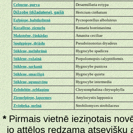
Celmene, purva
Desarmillaria ectypa
Dižzobe (dižadatene), gaišā
Hericium cirrhatum
Egļpiepe, baltdzeltenā
Pycnoporellus alboluteus
Korallene, ziemeļu
Ramaria boreimaxima
Makstsēne, čūskādas
Amanita ceciliae
Spulgpiepe, driādu
Pseudoinonotus dryadeus
Stiklene, melnbrūnā
Hygrocybe spadicea
Stiklene, rožainā
Porpolomopsis calyptriformis
Stiklene, sarkanā
Hygrocybe punicea
Stiklene, smaržīgā
Hygrocybe quieta
Stiklene, ugunszvīņu
Hygrocybe intermedia
Zeltdobīte, zeltlapiņu
Chrysomphalina chrysophylla
Ziemeļpiepe, lapzemes
Amylocystis lapponica
Zvīņbeka, melnā
Strobilomyces strobilaceus
*
Pirmais vietnē ieziņotais nov
jo attēlos redzama atsevišķu