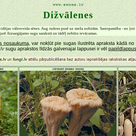
Dižvālenes
vidējas vālesveida sēnes. Aug rudens pusē uz meža nobirām. Sastopamība - no ļoti ret
igurē Aizsargājamo sugu sarakstā un tādēļ nebūtu ievācamas.
gas nosaukuma
, var nokļūt pie sugas ilustrēta apraksta kādā n
lv
sugu aprakstos līdzās galvenajai lappusei ir vēl
papildlappus