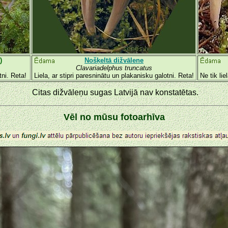
)
Nošķeltā dižvālene
Clavariadelphus truncatus
tni. Reta!
Liela, ar stipri paresninātu un plakanisku galotni. Reta!
Ne tik li
Citas dižvāleņu sugas Latvijā nav konstatētas.
Vēl no mūsu fotoarhīva