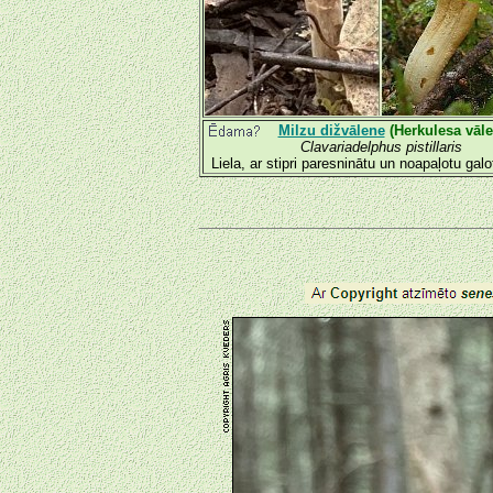
Milzu dižvālene
(Herkulesa vāle
Clavariadelphus pistillaris
Liela, ar stipri paresninātu un noapaļotu galo