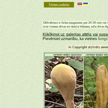
Vietnes sadaļas
Dižvālenes ir lielas (augstums pat 20-30 cm) vai 
(vai vismaz divas no tām) ir ēdamas, taču divas f
Klikšķinot uz galerijas attēla vai su
Pievērsiet uzmanību, ka vietnes
fungi.