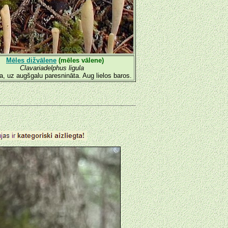
Mēles dižvālene
(mēles vālene)
Clavariadelphus ligula
ela, uz augšgalu paresnināta. Aug lielos baros.