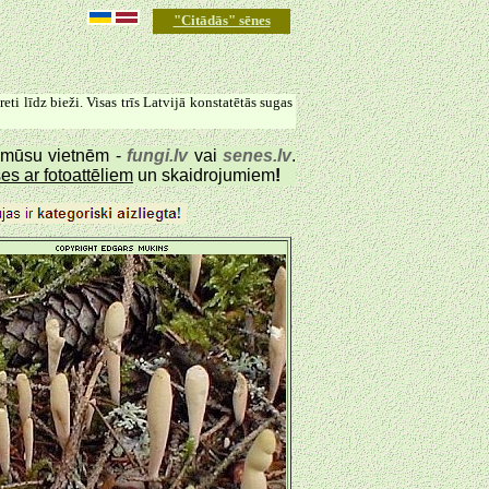
"Citādās" sēnes
i līdz bieži. Visas trīs Latvijā konstatētās sugas
o mūsu vietnēm -
fungi.lv
vai
senes.lv
.
es ar fotoattēliem
un skaidrojumiem
!